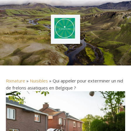
Rixnature
»
Nuisibles
» Qui appeler pour exterminer un nid
de frelons asiatiques en Belgique ?