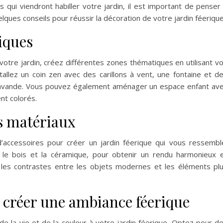
 qui viendront habiller votre jardin, il est important de penser
ques conseils pour réussir la décoration de votre jardin féerique
iques
 votre jardin, créez différentes zones thématiques en utilisant v
allez un coin zen avec des carillons à vent, une fontaine et d
lavande. Vous pouvez également aménager un espace enfant av
ent colorés.
es matériaux
d’accessoires pour créer un jardin féerique qui vous ressembl
 le bois et la céramique, pour obtenir un rendu harmonieux 
 les contrastes entre les objets modernes et les éléments pl
r créer une ambiance féerique
de la vie et de la couleur à votre jardin féerique. Optez pour d