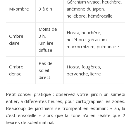
Géranium vivace, heuchère,
Mi-ombre
3 à 6 h
anémone du Japon,
hellébore, hémérocalle
Moins de
Hosta, heuchère,
Ombre
3 h,
hellébore, géranium
claire
lumière
macrorrhizum, pulmonaire
diffuse
Pas de
Ombre
Hosta, fougères,
soleil
dense
pervenche, lierre
direct
Petit conseil pratique : observez votre jardin un samedi
entier, à différentes heures, pour cartographier les zones.
Beaucoup de jardiniers se trompent en estimant « ah, là
c’est ensoleillé » alors que la zone n’a en réalité que 2
heures de soleil matinal.