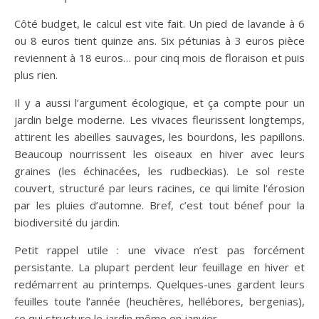
Côté budget, le calcul est vite fait. Un pied de lavande à 6
ou 8 euros tient quinze ans. Six pétunias à 3 euros pièce
reviennent à 18 euros… pour cinq mois de floraison et puis
plus rien.
Il y a aussi l’argument écologique, et ça compte pour un
jardin belge moderne. Les vivaces fleurissent longtemps,
attirent les abeilles sauvages, les bourdons, les papillons.
Beaucoup nourrissent les oiseaux en hiver avec leurs
graines (les échinacées, les rudbeckias). Le sol reste
couvert, structuré par leurs racines, ce qui limite l’érosion
par les pluies d’automne. Bref, c’est tout bénef pour la
biodiversité du jardin.
Petit rappel utile : une vivace n’est pas forcément
persistante. La plupart perdent leur feuillage en hiver et
redémarrent au printemps. Quelques-unes gardent leurs
feuilles toute l’année (heuchères, hellébores, bergenias),
ce qui structure le jardin même en janvier.