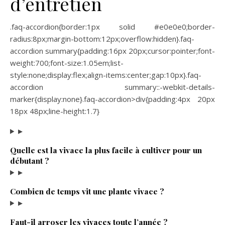
d’entretien
.faq-accordion{border:1px solid #e0e0e0;border-
radius:8px;margin-bottom:12px;overflow:hidden}.faq-
accordion summary{padding:16px 20px;cursor:pointer;font-
weight:700;font-size:1.05em;list-
style:none;display:flex;align-items:center;gap:10px}.faq-
accordion summary::-webkit-details-
marker{display:none}.faq-accordion>div{padding:4px 20px
18px 48px;line-height:1.7}
▸
Quelle est la vivace la plus facile à cultiver pour un
débutant ?
▸
Combien de temps vit une plante vivace ?
▸
Faut-il arroser les vivaces toute l’année ?