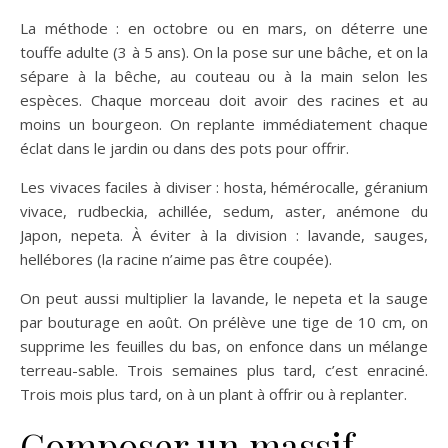
La méthode : en octobre ou en mars, on déterre une
touffe adulte (3 à 5 ans). On la pose sur une bâche, et on la
sépare à la bêche, au couteau ou à la main selon les
espèces. Chaque morceau doit avoir des racines et au
moins un bourgeon. On replante immédiatement chaque
éclat dans le jardin ou dans des pots pour offrir.
Les vivaces faciles à diviser : hosta, hémérocalle, géranium
vivace, rudbeckia, achillée, sedum, aster, anémone du
Japon, nepeta. À éviter à la division : lavande, sauges,
hellébores (la racine n’aime pas être coupée).
On peut aussi multiplier la lavande, le nepeta et la sauge
par bouturage en août. On prélève une tige de 10 cm, on
supprime les feuilles du bas, on enfonce dans un mélange
terreau-sable. Trois semaines plus tard, c’est enraciné.
Trois mois plus tard, on à un plant à offrir ou à replanter.
Composer un massif