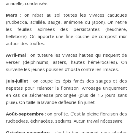
annuelle, condensée.
Mars
: on rabat au sol toutes les vivaces caduques
(rudbeckia, achillée, sauge, anémone du Japon). On retire
les feuilles abîmées des persistantes (heuchère,
hellébore). On apporte une fine couche de compost mûr
autour des touffes.
Avril-mai
: on tuteure les vivaces hautes qui risquent de
verser (delphiniums, asters, hautes hémérocalles). On
surveille les jeunes pousses d’hosta contre les limaces.
Juin-juillet
: on coupe les épis fanés des sauges et des
nepetas pour relancer la floraison. Arrosage uniquement
en cas de sécheresse prolongée (plus de 15 jours sans
pluie). On taille la lavande défleurie fin juillet.
Août-septembre
: on profite. C’est la pleine floraison des
rudbeckias, échinacées, sedums. Aucun travail nécessaire.
Octobre-novembre
: c’est le bon moment pour planter