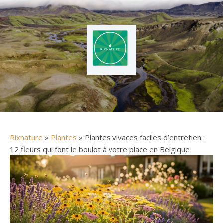
Rixnature
»
Plantes
» Plantes vivaces faciles d’entretien :
12 fleurs qui font le boulot à votre place en Belgique